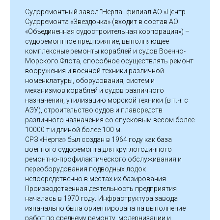
Судоремонтный завод "Нерпа" филиал АО «Центр
Судоремонта «Звездочка» (входит в состав АО
«Объединенная судостроительная корпорация») –
судоремонтное предприятие, выполняющее
комплексные ремонты кораблей и судов Военно-
Морского Флота, способное осуществлять ремонт
вооружения и военной техники различной
номенклатуры, оборудования, систем и
механизмов кораблей и судов различного
назначения, утилизацию морской техники (в т.ч. с
АЭУ), строительство судов и плавсредств
различного назначения со спусковым весом более
10000 т и длиной более 100 м.
СРЗ «Нерпа» был создан в 1964 году как база
военного судоремонта для круглогодичного
ремонтно-профилактического обслуживания и
переоборудования подводных лодок
непосредственно в местах их базирования.
Производственная деятельность предприятия
началась в 1970 году
.
Инфраструктура завода
изначально была ориентирована на выполнение
работ по среднему ремонту, модернизации и