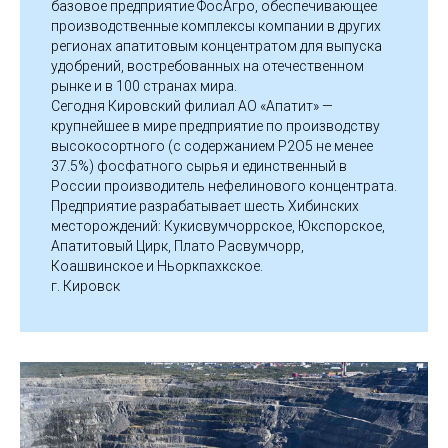
базовое предприятие ФосАгро, обеспечивающее
производственные комплексы компании в других
регионах апатитовым концентратом для выпуска
удобрений, востребованных на отечественном
рынке и в 100 странах мира.
Сегодня Кировский филиал АО «Апатит» —
крупнейшее в мире предприятие по производству
высокосортного (с содержанием P2O5 не менее
37.5%) фосфатного сырья и единственный в
России производитель нефелинового концентрата.
Предприятие разрабатывает шесть Хибинских
месторождений: Кукисвумчоррское, Юкспорское,
Апатитовый Цирк, Плато Расвумчорр,
Коашвинское и Ньоркпахкское.
г. Кировск