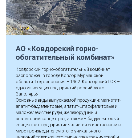
АО «Ковдорский горно-
обогатительный комбинат»
Ковдорский горно-обогатительный комбинат
расположен в городе Ковдор Мурманской
области. Год основания – 1962. Ковдорский ГОК –
одно из ведущих предприятий российского
Заполярья.
Основные виды выпускаемой продукции: магнетит-
апатит-бадделеитовые, апатит-штаффелитовые и
маложелезистые руды, железорудный и
апатитовый концентрат, а также – бадделеитовый
концентрат: предприятие является единственным в
мире производителем этого уникального
цирконийсодержащего сырья для керамической и