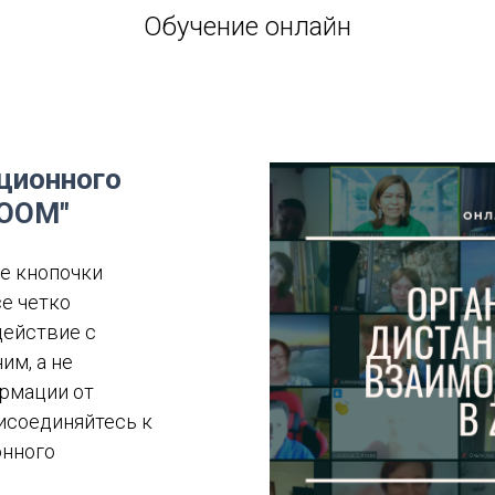
Обучение онлайн
ционного
ZOOM"
ие кнопочки
е четко
действие с
им, а не
рмации от
рисоединяйтесь к
онного