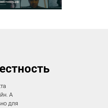
естность
кта
йн. А
ьно для