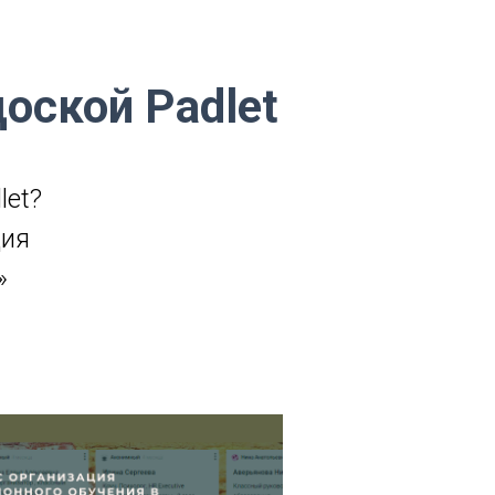
доской Padlet
let?
ция
»